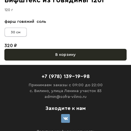
Бифштекс из говядины 120г
120 г
фарш говяжий соль
30 см
320 ₽
В корзину
+7 (978) 139-19-98
Принимаем заказы с 09:00 до 22:00
с. Вилино, улица Ленина участок 83
admin@sofra-vilino.ru
Заходите к нам