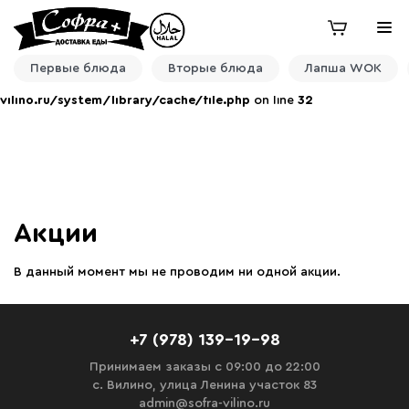
Warning
: fread(): Length parameter must be greater than 0 in
/home/users/j/j88220076/domains/sofra-
vilino.ru/system/library/cache/file.php
on line
32
Warning
:
fread(): Length parameter must be greater than 0 in
Первые блюда
Вторые блюда
Лапша WOK
/home/users/j/j88220076/domains/sofra-
vilino.ru/system/library/cache/file.php
on line
32
Акции
В данный момент мы не проводим ни одной акции.
+7 (978) 139-19-98
Принимаем заказы с 09:00 до 22:00
с. Вилино, улица Ленина участок 83
admin@sofra-vilino.ru