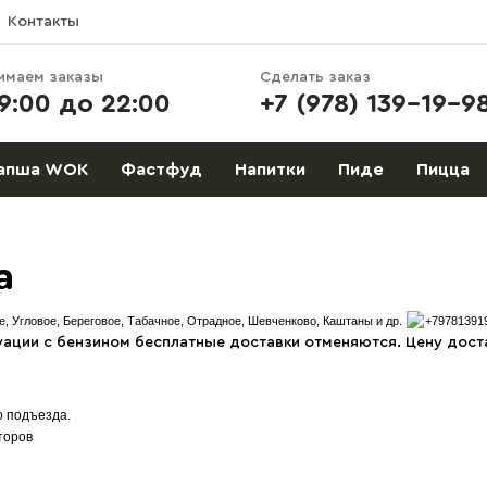
Контакты
имаем заказы
Сделать заказ
9:00 до 22:00
+7 (978) 139-19-9
апша WOK
Фастфуд
Напитки
Пиде
Пицца
а
е, Угловое, Береговое, Табачное, Отрадное, Шевченково, Каштаны и др.
+79781391
уации с бензином бесплатные доставки отменяются. Цену дос
о подъезда.
торов