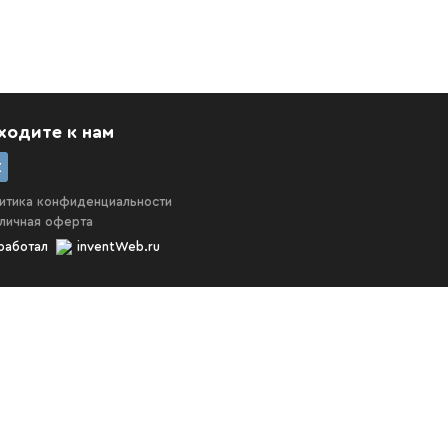
ходите к нам
итика конфиденциальности
личная оферта
работал
inventWeb.ru