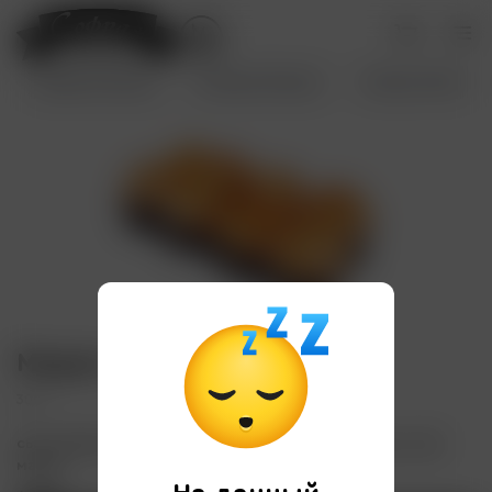
Первые блюда
Вторые блюда
Лапша WOK
Мидии с тунцом
300 г
сыр сливочный, мидии чили, омлет томаго, тунец, соус
магма