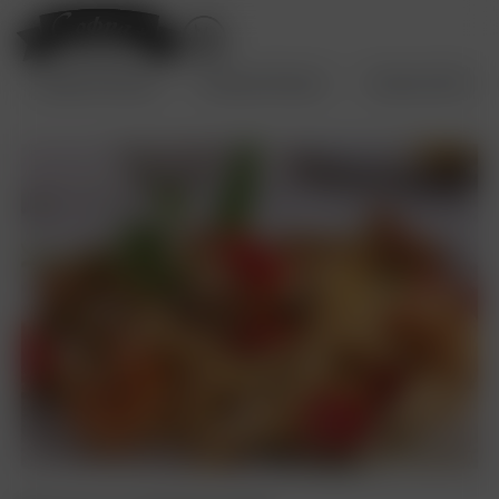
Первые блюда
Вторые блюда
Лапша WOK