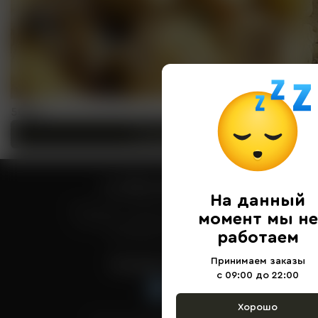
500 ₽
В корзину
+7 (978) 139-19-98
На данный
Принимаем заказы с 09:00 до 22:00
момент мы не
с. Вилино, улица Ленина участок 83
работаем
admin@sofra-vilino.ru
Принимаем заказы
Заходите к нам
с 09:00 до 22:00
Хорошо