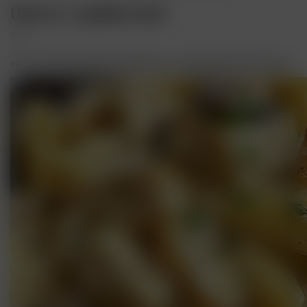
Паста с креветкой
300 г
пенне,сливки,креветка,пармезан, голландский,сливочный