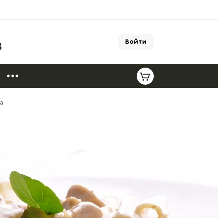
Войти
8
а