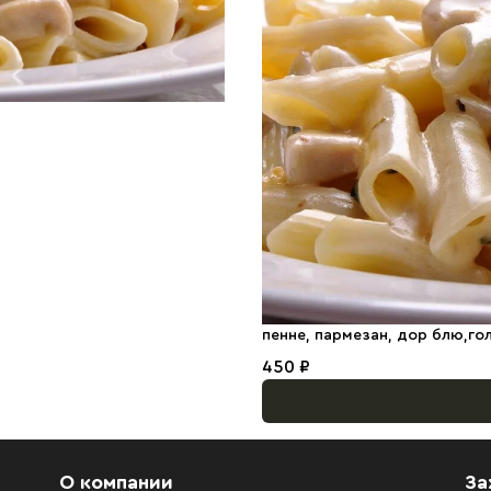
пенне, пармезан, дор блю,го
450 ₽
О компании
За