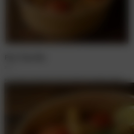
Рис Том-Ям
300 г
рис курица кокосовое молоко креветка тигровая черри