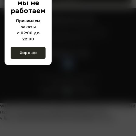
мы не
работаем
+7 (978) 139-19-98
Принимаем
заказы
Принимаем заказы с 09:00 до 22:00
с 09:00 до
с. Вилино, улица Ленина участок 83
22:00
admin@sofra-vilino.ru
Заходите к нам
Хорошо
Политика конфиденциальности
Публичная оферта
Разработал
inventWeb.ru
Warning
: SessionHandler::write(): write failed: Disk quota exceeded
(122) in
/home/users/j/j88220076/domains/sofra-
vilino.ru/system/library/session/native.php
on line
21